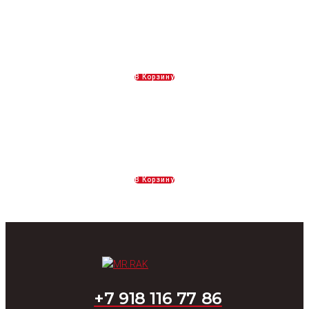
Живые раки 3 категории
2200,00
Р
В Корзину
Живые раки 2 категории
1600,00
Р
В Корзину
+7 918 116 77 86