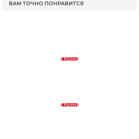
ВАМ ТОЧНО ПОНРАВИТСЯ
креветка магадан 70/90
2600,00
Р
В Корзину
Судак
550,00
Р
В Корзину
Лещ