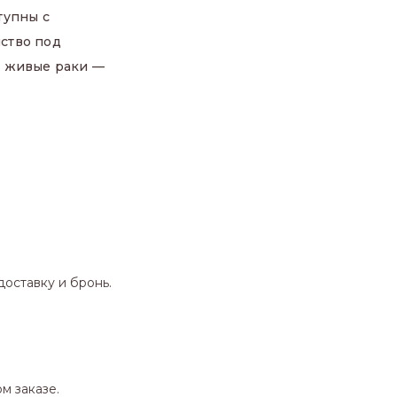
тупны с
мство под
ы живые раки —
оставку и бронь.
м заказе.