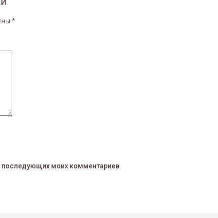
ки”
чены
*
для последующих моих комментариев.